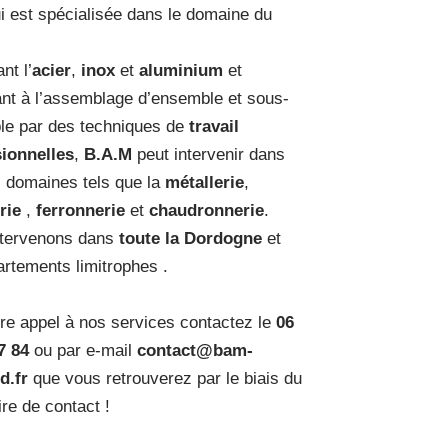
i est spécialisée dans le domaine du
nt l’
acier
,
inox
et
aluminium
et
nt à l’assemblage d’ensemble et sous-
e par des techniques de
travail
ionnelles
,
B.A.M
peut intervenir dans
s domaines tels que la
métallerie
,
rie
,
ferronnerie
et
chaudronnerie
.
ntervenons dans
toute la Dordogne
et
artements limitrophes .
ire appel à nos services contactez le
06
7 84
ou par e-mail
contact@bam-
d.fr
que vous retrouverez par le biais du
ire de contact !