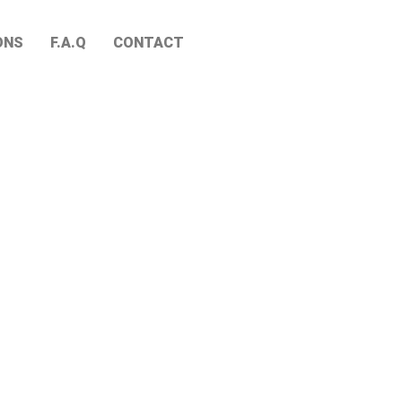
ONS
F.A.Q
CONTACT