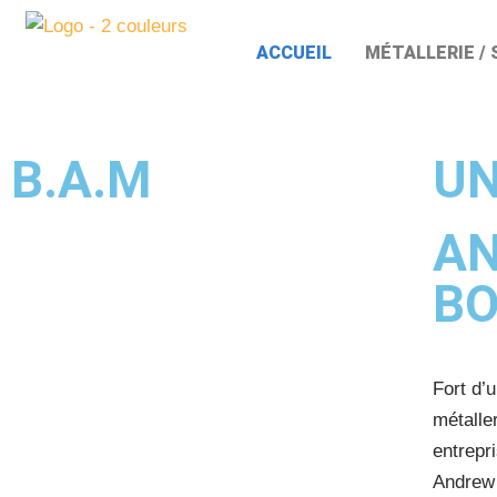
ACCUEIL
MÉTALLERIE / 
Aller
au
contenu
B.A.M
UN
A
BO
Fort d’
métalle
entrepr
Andrew 