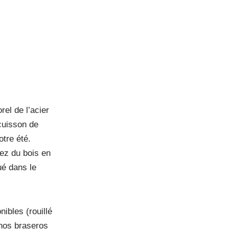
el de l’acier
 cuisson de
otre été.
ez du bois en
ué dans le
nibles (rouillé
 nos braseros