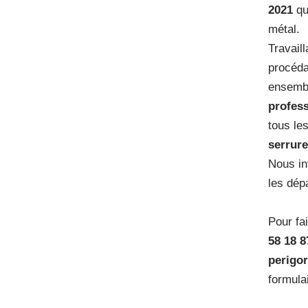
2021
qu
métal.
Travailla
procéda
ensembl
profess
tous le
serrure
Nous i
les dép
Pour fa
58 18 8
perigor
formula